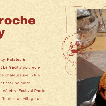
proche
y
lly
,
Patates &
t La Gacilly
apprécié
ce chaleureuse. Situé
ent est une halte
u célèbre
Festival Photo
 fleuries du village ou