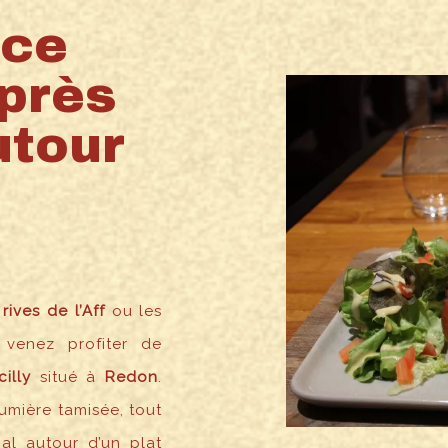
nce
près
utour
 rives de l’Aff
ou les
 venez profiter de
illy
situé à
Redon
.
lumière tamisée, tout
al autour d’un plat