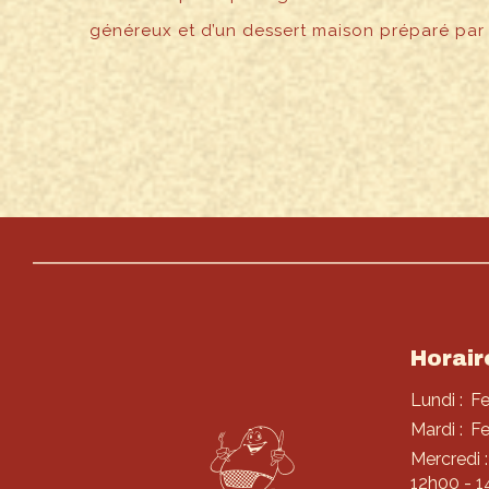
généreux et d’un dessert maison préparé par n
Horair
Lundi :
F
Mardi :
F
Mercredi :
12h00 - 1