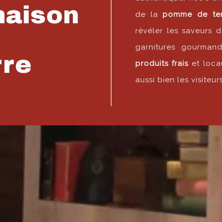
maison
de la
pomme de ter
révéler les saveurs 
garnitures gourman
rre
produits frais
et locau
aussi bien les visiteu