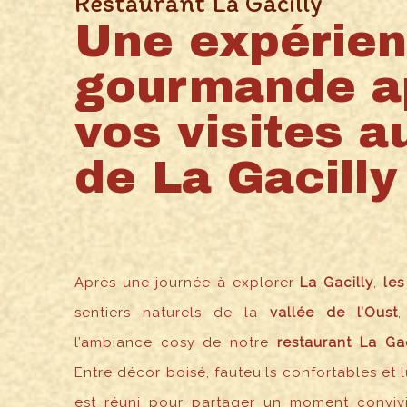
Restaurant La Gacilly
Une expérie
gourmande a
vos visites a
de La Gacilly
Après une journée à explorer
La Gacilly
,
les
sentiers naturels de la
vallée de l’Oust
,
l’ambiance cosy de notre
restaurant La Gac
Entre décor boisé, fauteuils confortables et 
est réuni pour partager un moment convivi